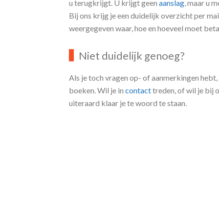
Nadat u de aangifte hebt ingevuld, ziet u in
u terugkrijgt. U krijgt geen
aanslag
, maar u 
Bij ons krijg je een duidelijk overzicht per 
weergegeven waar, hoe en hoeveel moet betal
Niet duidelijk genoeg?
Als je toch vragen op- of aanmerkingen hebt, 
boeken. Wil je in
contact
treden, of wil je bij
uiteraard klaar je te woord te staan.