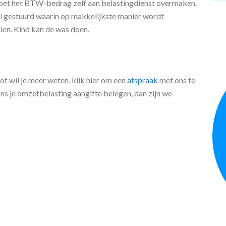
 uw aangifte het bedrag dat u aan BTW moet betalen of dat
moet het BTW-bedrag zelf aan belastingdienst overmaken.
mail gestuurd waarin op makkelijkste manier wordt
en. Kind kan de was doen.
of wil je meer weten, klik hier om een
afspraak
met ons te
 ons je omzetbelasting aangifte belegen, dan zijn we