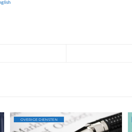
nglish
Vorig
artikel:
OVERIGE DIENSTEN