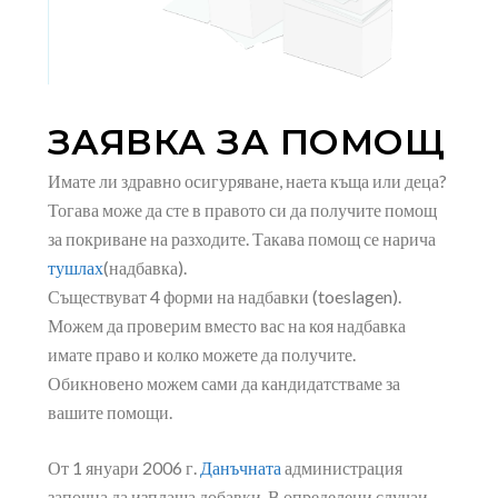
ЗАЯВКА ЗА ПОМОЩ
Имате ли здравно осигуряване, наета къща или деца?
Тогава може да сте в правото си да получите помощ
за покриване на разходите. Такава помощ се нарича
тушлах
(надбавка).
Съществуват 4 форми на надбавки (toeslagen).
Можем да проверим вместо вас на коя надбавка
имате право и колко можете да получите.
Обикновено можем сами да кандидатстваме за
вашите помощи.
От 1 януари 2006 г.
Данъчната
администрация
започна да изплаща добавки. В определени случаи