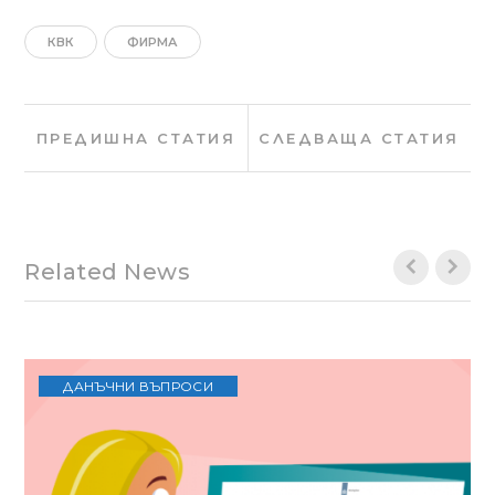
КВК
ФИРМА
Навигация
Предишна
Сле
ПРЕДИШНА СТАТИЯ
СЛЕДВАЩА СТАТИЯ
статия:
стат
Related News
ДАНЪЧНИ ВЪПРОСИ