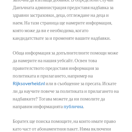
Данъчната администрация предоставя надбавка за
здравни застраховки, деца, отглеждане на деца и
наем. На тази страница ще намерите информация,
която може да ви е необходима, когато
кандидатствате за и променяте вашите надбавки.
Обща информация за допълнителните помощи може
да намерите на нашия уебсайт. Освен това
правителството предоставя информация за
политиката и прилагането, например на
Rijksoverheid.nl
или в съобщение за пресата. Искате
ли да научите повече за политиката и прилагането на
надбавките? Тогава можете да ни помолите да
направим информацията
публична
.
Боратех ще поиска помощите, на които имате право
като част от абонаментния пакет. Няма включени