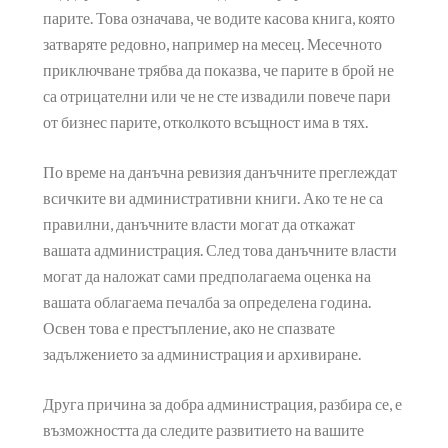
разплащателна сметка. Освен това трябва да
поддържате правилното администриране на бизнес
парите. Това означава, че водите касова книга, която
затваряте редовно, например на месец. Месечното
приключване трябва да показва, че парите в брой не
са отрицателни или че не сте извадили повече пари
от бизнес парите, отколкото всъщност има в тях.
По време на данъчна ревизия данъчните преглеждат
всичките ви административни книги. Ако те не са
правилни, данъчните власти могат да откажат
вашата администрация. След това данъчните власти
могат да наложат сами предполагаема оценка на
вашата облагаема печалба за определена година.
Освен това е престъпление, ако не спазвате
задължението за администрация и архивиране.