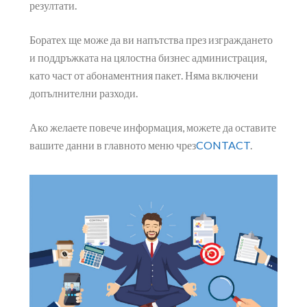
Друга причина за добра администрация, разбира се, е
възможността да следите развитието на вашите
резултати.
Боратех ще може да ви напътства през изграждането
и поддръжката на цялостна бизнес администрация,
като част от абонаментния пакет. Няма включени
допълнителни разходи.
Ако желаете повече информация, можете да оставите
вашите данни в главното меню чрез
CONTACT
.