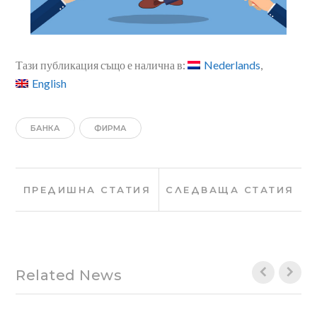
Тази публикация също е налична в:
Nederlands
English
БАНКА
ФИРМА
Навигация
Предишна
Сле
ПРЕДИШНА СТАТИЯ
СЛЕДВАЩА СТАТИЯ
статия:
стат
Related News