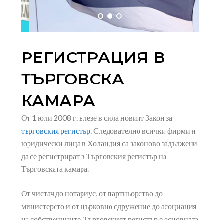
РЕГИСТРАЦИЯ В
ТЪРГОВСКА
КАМАРА
От 1 юли 2008 г. влезе в сила новият Закон за
търговския регистър
. Следователно всички фирми и
юридически лица в Холандия са законово задължени
да се регистрират в Търговския регистър на
Търговската камара.
От чистач до нотариус, от партньорство до
министерсто и от църковно сдружение до асоциация
на собствениците. Търговският регистър е основната