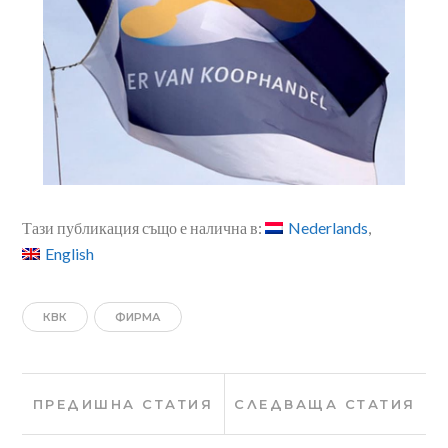
Тази публикация също е налична в:
Nederlands
English
КВК
ФИРМА
Навигация
Предишна
Сле
ПРЕДИШНА СТАТИЯ
СЛЕДВАЩА СТАТИЯ
статия:
стат