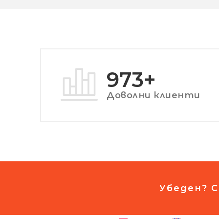
1280
+
Доволни клиенти
Убеден? С