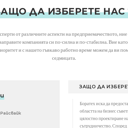
ЗАЩО ДА ИЗБЕРЕТЕ НАС 
ксперти от различните аспекти на предприемачеството, ние
направите компанията си по-силна и по-стабилна. Вие като
иоритет и с нашето гъвкаво работно време можем да ви пом
седмицата.
ЗАЩО ДА ИЗБЕРЕ
ри
Боратех иска да предост
областта на бизнес съве
 Райсвайк
цялостно проектиране на 
сътрудничество. Според 