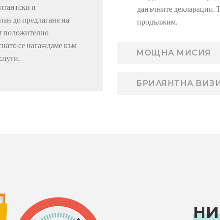
лтантски и
данъчните декларации. Т
лан до предлагане на
продължим.
ат положително
снато се нагаждаме към
МОЩНА МИСИЯ
слуги.
БРИЛЯНТНА ВИЗ
НИ