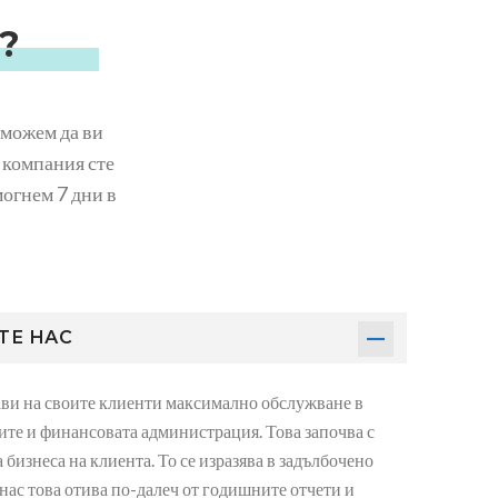
?
 можем да ви
 компания сте
огнем 7 дни в
ТЕ НАС
ави на своите клиенти максимално обслужване в
тите и финансовата администрация. Това започва с
бизнеса на клиента. То се изразява в задълбочено
нас това отива по-далеч от годишните отчети и