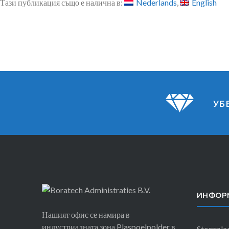
Тази публикация също е налична в:
Nederlands
English
УБ
ИНФОР
Нашият офис се намира в
индустриалната зона Plaspoelpolder в
Steenplae