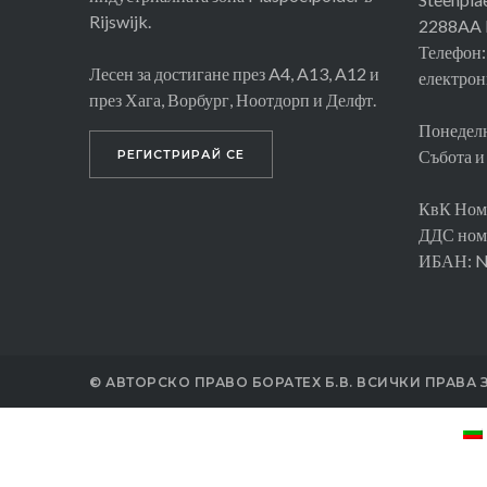
Rijswijk.
2288AA R
Телефон:
Лесен за достигане през A4, A13, A12 и
електрон
през Хага, Ворбург, Ноотдорп и Делфт.
Понеделн
Събота и
РЕГИСТРИРАЙ СЕ
КвК Ном
ДДС ном
ИБАН: 
© АВТОРСКО ПРАВО БОРАТЕХ Б.В. ВСИЧКИ ПРАВА 