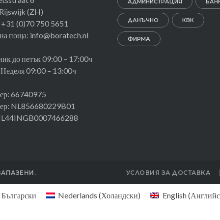
АДМИНИСТРАЦИЯ
БАН
ijswijk (ZH)
ДАНЪЧНО
КВК
 +31 (0)70 750 5651
на поща: info@boratech.nl
ФИРМА
ик до петък 09:00 – 17:00ч
 Неделя 09:00 – 13:00ч
ер: 66740975
ер: NL856680229B01
NL44INGB0007466288
ЗАПАЗЕНИ.
УСЛОВИЯ ЗА ДОСТАВКА
Български
Nederlands
(
Холандски
)
English
(
Английс