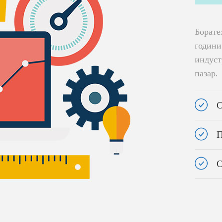
Борате
години
индуст
пазар.
О
П
О