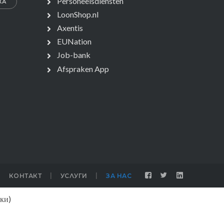
Personeelsdiensten
КА
LoonShop.nl
Axentis
EUNation
Job-bank
Afspraken App
КОНТАКТ
УСЛУГИ
ЗА НАС
ки
)