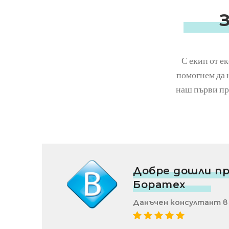
С екип от е
помогнем да 
наш първи пр
Добре дошли п
Боратех
Данъчен консултант в