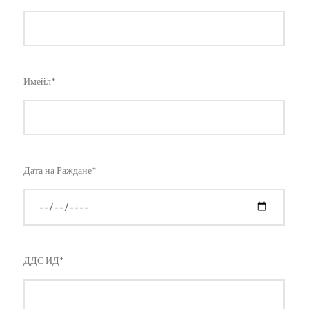
Имейл*
Дата на Раждане*
ДДС ИД*