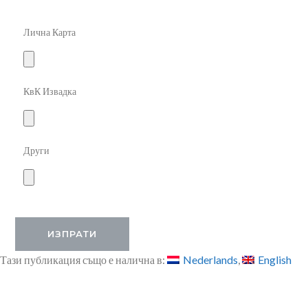
Лична Карта
КвК Извадка
Други
Тази публикация също е налична в:
Nederlands
English