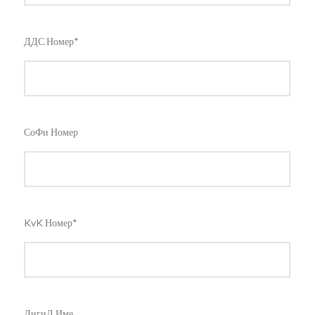
ДДС Номер*
СоФи Номер
KvK Номер*
ДигиД Име